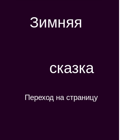
Зимняя
сказка
Переход на страницу
Як тебе не любити
Главная
Контакт
Copyright©2015-2026 Д.Ройзен. Все права защищены
Перепечатка без согласования с правообладателем
не допускается.
Ссылка на сайт обязательна